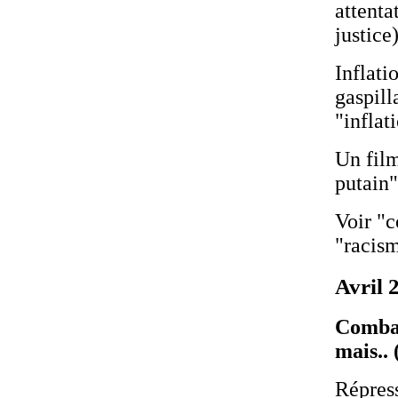
attenta
justice
Inflati
gaspill
"inflat
Un film
putain
Voir "
"racis
Avril 
Combat
mais..
Répres