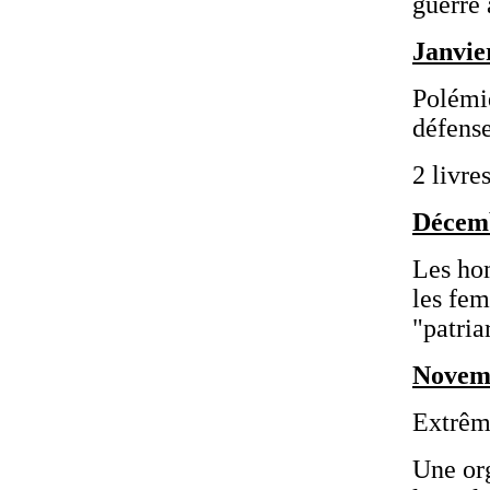
guerre
Janvie
Polémiq
défense
2 livre
Décem
Les ho
les fem
"patria
Novem
Extrême
Une or