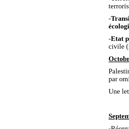
terrori
-
Transi
écologi
-
Etat p
civile 
Octobr
Palesti
par om
Une let
Septem
-Réorga