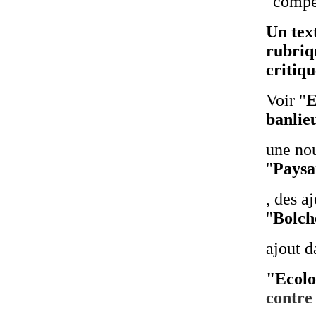
"compét
Un tex
rubriq
critiqu
Voir "
E
banlie
une nou
"
Paysa
, des a
"
Bolc
ajout d
"Ecolo
contre