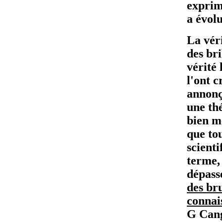
exprim
a évolu
La véri
des bri
vérité
l'ont 
annonç
une th
bien mê
que tou
scienti
terme,
dépass
des br
connai
G Can