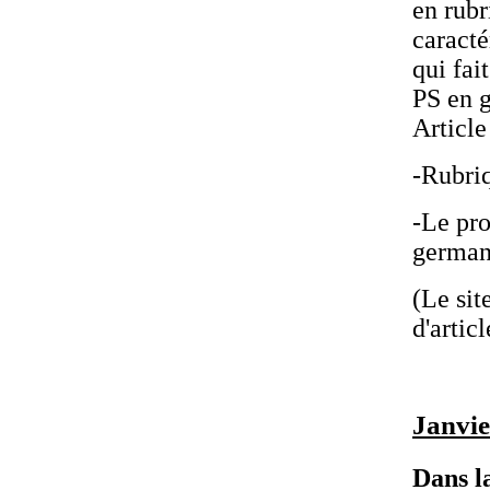
en rub
caracté
qui fai
PS en g
Article
-Rubri
-Le pro
german
(Le sit
d'articl
Janvie
Dans l