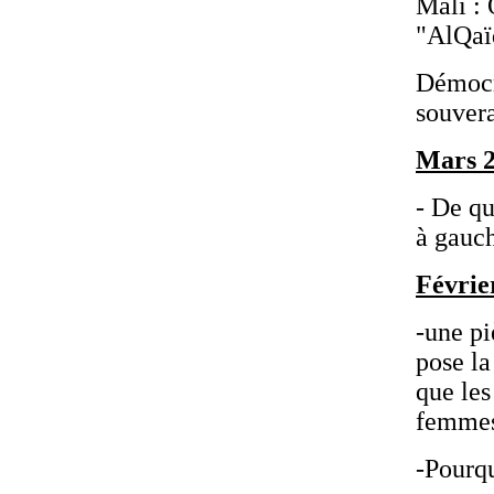
Mali : 
"AlQaï
Démocra
souvera
Mars 
- De qu
à gauc
Févrie
-une pi
pose la
que le
femmes 
-Pourqu