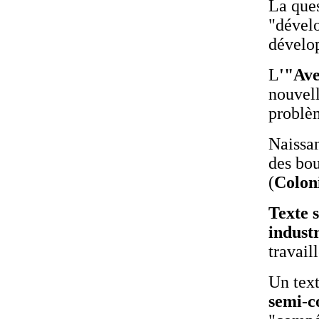
La ques
"dével
dévelo
L
'"Ave
nouvell
problè
Naissa
des bou
(
Colon
Texte 
indust
travaill
Un text
semi-c