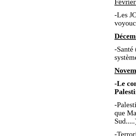
Février
-Les JO
voyouc
Décemb
-Santé 
système
Novem
-Le co
Palest
-Palest
que Man
Sud.....
-Terror