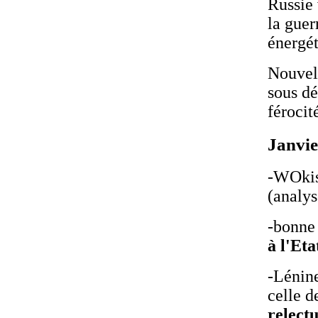
Russie 
la guer
énergét
Nouvel
sous dé
férocit
Janvie
-WOkis
(analys
-bonne
à l'Eta
-Lénine
celle d
relectu