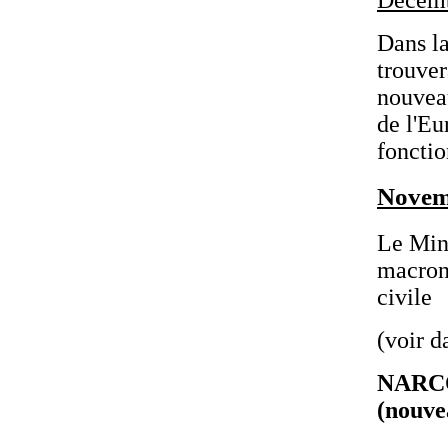
Dans l
trouve
nouvea
de l'Eu
foncti
Novem
Le Mini
macroni
civile
(voir d
NARCO
(nouve