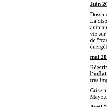
Juin 2
Dossie
La disp
animaux
vie sur
de "tra
énergé
mai 20
Réécrit
l'infla
très im
Crise a
Mayotte
Avril 