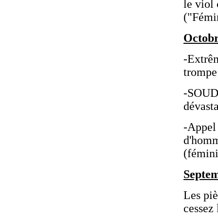
le vio
("Fémi
Octobr
-Extrê
trompe 
-SOUDA
dévasta
-Appel 
d'homm
(fémin
Septem
Les piè
cessez 