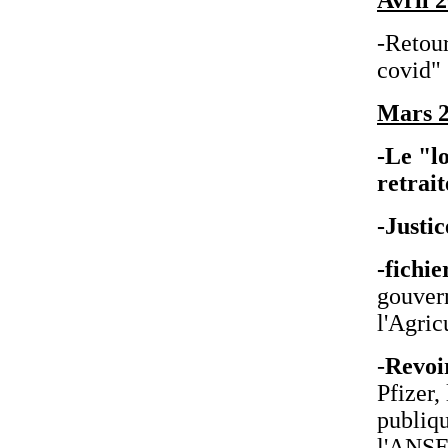
-Retour
covid"
Mars 
-Le "l
retrait
-Justic
-fichi
gouver
l'Agric
-
Revoi
Pfizer,
publiqu
l'ANSE