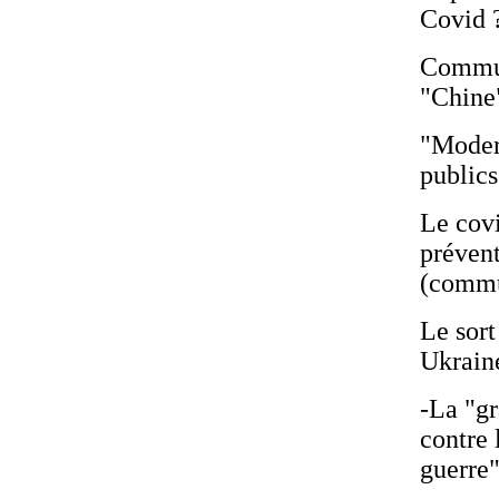
Covid ?
Commun
"Chine
"Modern
publics
Le covi
prévent
(commu
Le sort
Ukrain
-La "g
contre 
guerre"