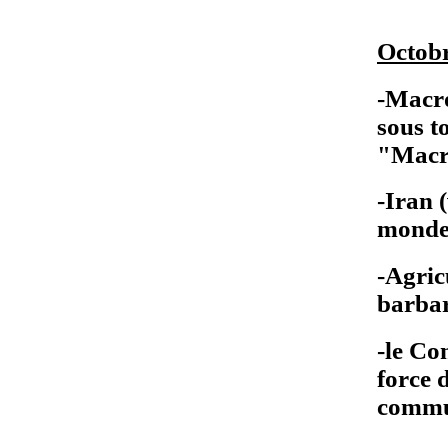
Octob
-Macr
sous t
"Macr
-Iran 
monde
-Agric
barbar
-le Co
force 
commu