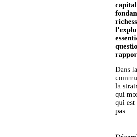
capital
fondam
richess
l'explo
essent
questi
rapport
Dans l
commun
la stra
qui mon
qui est
pas
Décem