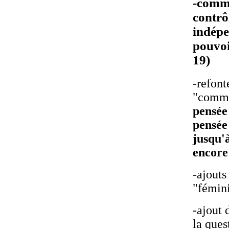
-comme
contrô
indépe
pouvoi
19)
-refont
"commu
pensée
pensée
jusqu'à
encore
-ajouts
"fémini
-ajout 
la ques