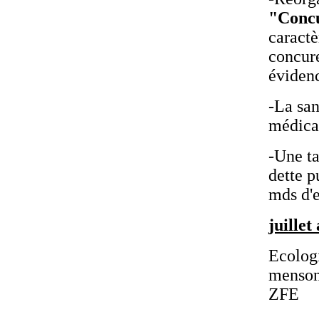
"Concu
caractè
concure
éviden
-La san
médicam
-Une ta
dette p
mds d'e
juillet
Ecologi
menson
ZFE