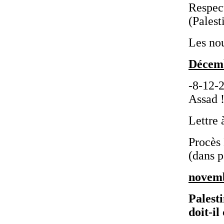
Respect
(Palesti
Les no
Décem
-8-12-2
Assad !
Lettre 
Procès
(dans p
novem
Palest
doit-il