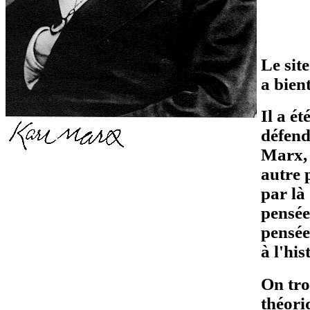
Le sit
a bien
Il a ét
défend
Marx, 
autre 
par là
pensée
pensée
à l'his
On tro
théori