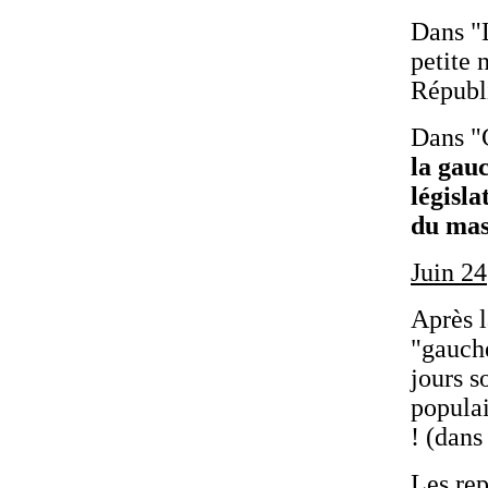
Dans "
petite n
Républi
Dans "
la gauc
législa
du mas
Juin 24
Après l
"gauch
jours s
populai
! (dans
Les rep