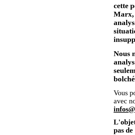
cette 
Marx, 
analys
situat
insupp
Nous n
analys
seulem
bolché
Vous p
avec no
infos@
L'obje
pas de 