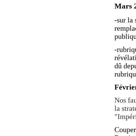
Mars 
-sur la
remplac
publiqu
-rubriq
révélat
dû depu
rubriqu
Févrie
Nos fau
la stra
"Impér
Couper 