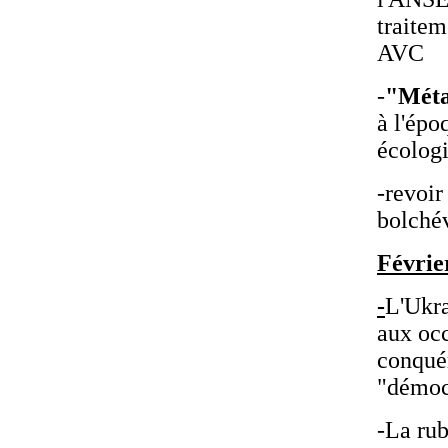
traitem
AVC
-
"Méta
à l'épo
écolog
-revoi
bolché
Févrie
-
L'Ukra
aux oc
conquér
"démoc
-La ru