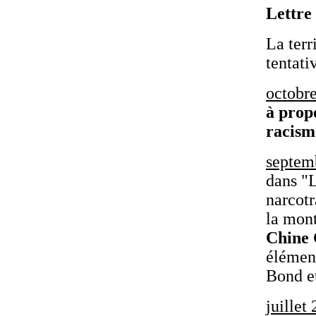
Lettre
La terr
tentat
octobr
à prop
racism
septem
dans "
narcotr
la mont
Chine
élément
Bond et
juillet 