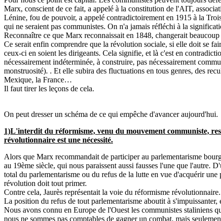
Marx, conscient de ce fait, a appelé à la constitution de l'AIT, associat
Lénine, fou de pouvoir, a appelé contradictoirement en 1915 à la Troi
qui ne seraient pas communistes. On n'a jamais réfléchi à la significati
Reconnaître ce que Marx reconnaissait en 1848, changerait beaucoup
Ce serait enfin comprendre que la révolution sociale, si elle doit se 
ceux-ci en soient les dirigeants. Cela signifie, et là c'est en contradi
nécessairement indéterminée, à construire, pas nécessairement commun
monstruosité). . Et elle subira des fluctuations en tous genres, des r
Mexique, la France…
Il faut tirer les leçons de cela.
On peut dresser un schéma de ce qui empêche d'avancer aujourd'hui.
1)L'interdit du réformisme, venu du mouvement communiste, rest
révolutionnaire est une nécessité.
Alors que Marx recommandait de participer au parlementarisme bourgeoi
au 19ème siècle, qui nous paraissent aussi fausses l'une que l'autre. D'
total du parlementarisme ou du refus de la lutte en vue d'acquérir une po
révolution doit tout primer.
Contre cela, Jaurès représentait la voie du réformisme révolutionnaire.
La position du refus de tout parlementarisme aboutit à s'impuissanter, en
Nous avons connu en Europe de l'Ouest les communistes staliniens qui fa
nous ne sommes pas comptables de gagner un combat, mais seulement d