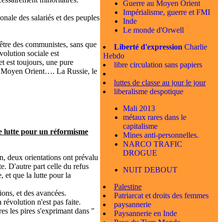
Guerre au Moyen Orient
Impérialisme, guerre et FMI
nale des salariés et des peuples
Inde
Le monde d'Orwell
t-être des communistes, sans que
Liberté d'expression
Charlie
volution sociale est
Hebdo
t est toujours, une pure
libre circulation sans papiers
 le Moyen Orient…. La Russie, le
luttes de classe au jour le jour
liberalisme despotique
Mali 2013
métaux rares dans le
capitalisme
e lutte pour un réformisme
Mines anti-personnelles.
NARCO TRAFIC
DROGUE
n, deux orientations ont prévalu
e. D'autre part celle du refus
NUIT DEBOUT
 et que la lutte pour la
Palestine
ions, et des avancées.
Patriarcat et droits des femmes
 révolution n'est pas faite.
paysannerie
res les pires s'exprimant dans "
Paysannerie en Inde