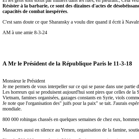
Et les gens sont sortis par milliers dans les rues, en pleurant.; Cela veut
Résister à la barbarie, ce sont des dizaines d'actes de désobéissan
capacités de combat inespérées
.
C'est sans doute ce que Sharansky a voulu dire quand il écrit à Navalny a
AM à une amie 8-3-24
A Mr le Président de la République Paris le 11-3-18
Monsieur le Président
Je me permets de vous interpeller sur ce qui se passe dans une partie
Les horreurs qui se produisent aujourd'hui sont pires que celles de l
Vietnam, famines organisées, gazages constants en Syrie, viols comme
Je note que l'organisation des" juifs pour la paix" se tait. J'aurais espé
mondiale.
800 000 rohingas chassés en quelques semaines de chez eux, hommes mas
Massacres aussi en silence au Yemen, organisation de la famine, sout