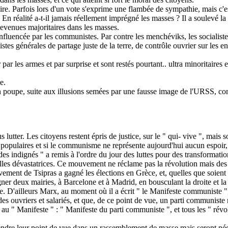
re. Parfois lors d'un vote s'exprime une flambée de sympathie, mais c'es
 En réalité a-t-il jamais réellement imprégné les masses ? Il a soulevé l
devenues majoritaires dans les masses.
nfluencée par les communistes. Par contre les menchéviks, les socialiste
tes générales de partage juste de la terre, de contrôle ouvrier sur les ent
ar les armes et par surprise et sont restés pourtant.. ultra minoritaires e
e.
en poupe, suite aux illusions semées par une fausse image de l'URSS, co
 lutter. Les citoyens restent épris de justice, sur le " qui- vive ", mais s
populaires et si le communisme ne représente aujourd'hui aucun espoir,
des indignés " a remis à l'ordre du jour des luttes pour des transformatio
tuelles dévastatrices. Ce mouvement ne réclame pas la révolution mais de
ement de Tsipras a gagné les élections en Grèce, et, quelles que soient se
deux mairies, à Barcelone et à Madrid, en bousculant la droite et la 
e. D'ailleurs Marx, au moment où il a écrit " le Manifeste communiste "
es ouvriers et salariés, et que, de ce point de vue, un parti communiste n'
au " Manifeste " : " Manifeste du parti communiste ", et tous les " révol
endre leur point de vue dans un rassemblement de masse mais seront néc