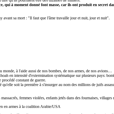
 dire qu'ils pourraient être des dizaines de milliers.
ce, qui à moment donné font masse, car ils ont produit en secret dans
vant sa mort : "Il faut que l'âme travaille jour et nuit, jour et nuit".
 du monde, à l'aide aussi de nos bombes, de nos armes, de nos avions…
a Shoah en intensité d'extermination systématique sur plusieurs pays: 
 procédé constant de guerre.
ré qu'elle soit la première à s'insurger au nom des millions de juifs assas
sacrés, femmes violées, enfants jetés dans des fournaises, villages ra
ien en armes à la coalition Arabie/USA