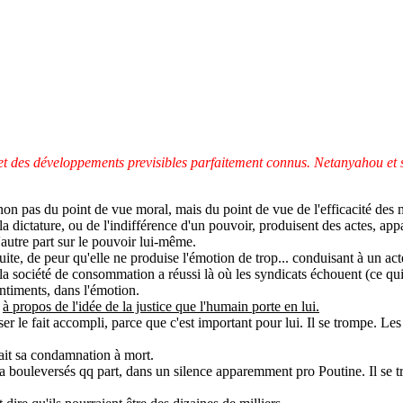
 et des développements previsibles parfaitement connus. Netanyahou et s
 non pas du point de vue moral, mais du point de vue de l'efficacité des 
e la dictature, ou de l'indifférence d'un pouvoir, produisent des actes, ap
'autre part sur le pouvoir lui-même.
uite, de peur qu'elle ne produise l'émotion de trop... conduisant à un ac
 la société de consommation a réussi là où les syndicats échouent (ce qui 
entiments, dans l'émotion.
,
à propos de l'idée de la justice que l'humain porte en lui.
r le fait accompli, parce que c'est important pour lui. Il se trompe. Les l
nait sa condamnation à mort.
s a bouleversés qq part, dans un silence apparemment pro Poutine. Il se