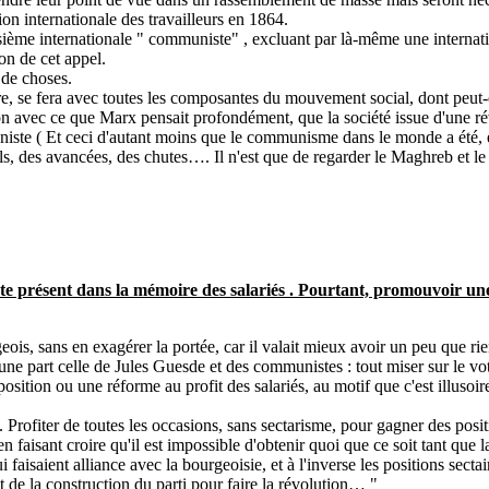
ion internationale des travailleurs en 1864.
sième internationale " communiste" , excluant par là-même une internatio
on de cet appel.
 de choses.
faire, se fera avec toutes les composantes du mouvement social, dont peu
ction avec ce que Marx pensait profondément, que la société issue d'une ré
iste ( Et ceci d'autant moins que le communisme dans le monde a été, e
eculs, des avancées, des chutes…. Il n'est que de regarder le Maghreb et
e présent dans la mémoire des salariés . Pourtant, promouvoir un
s, sans en exagérer la portée, car il valait mieux avoir un peu que rie
une part celle de Jules Guesde et des communistes : tout miser sur le vot
sition ou une réforme au profit des salariés, au motif que c'est illusoire,
. Profiter de toutes les occasions, sans sectarisme, pour gagner des posit
 faisant croire qu'il est impossible d'obtenir quoi que ce soit tant que la
isaient alliance avec la bourgeoisie, et à l'inverse les positions sectai
e la construction du parti pour faire la révolution… "