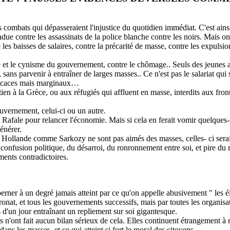
mbats qui dépasseraient l'injustice du quotidien immédiat. C'est ainsi 
ndue contre les assassinats de la police blanche contre les noirs. Mais on
 baisses de salaires, contre la précarité de masse, contre les expulsions,
té et le cynisme du gouvernement, contre le chômage.. Seuls des jeunes 
ans parvenir à entraîner de larges masses.. Ce n'est pas le salariat qui 
fficaces mais marginaux…
n à la Grèce, ou aux réfugiés qui affluent en masse, interdits aux fron
uvernement, celui-ci ou un autre.
u Rafale pour relancer l'économie. Mais si cela en ferait vomir quelques-
générer.
? Si Hollande comme Sarkozy ne sont pas aimés des masses, celles- ci sera
confusion politique, du désarroi, du ronronnement entre soi, et pire du 
ents contradictoires.
t berner à un degré jamais atteint par ce qu'on appelle abusivement " les él
ronat, et tous les gouvernements successifs, mais par toutes les organisat
s d'un jour entraînant un repliement sur soi gigantesque.
les n'ont fait aucun bilan sérieux de cela. Elles continuent étrangement à
ns les masses, et ce qui atteint si fort le moral des citoyens.