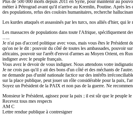
Plus de 500 000 morts depuis 2011 en Syrie, pour maintenir au pouvoi
métier à Pétrograd avant qu'il n'arrive au Kremlin, Poutine. Après les
des populations, refus des couloirs humanitaires, recherche hallucinan
Les kurdes attaqués et assassinés par les turcs, nos alliés d'hier, qui l
Les massacres de populations dans toute l'Afrique, spécifiquement de
…..
Je n'ai pas d'accord politique avec vous, mais vous êtes le Président d
qu'on ne le dit : pouvoir du côté de toutes les ambassades, pouvoir sur
africains, pouvoir sur l'arrêt d'envoi d'armes au Moyen Orient, en Russ
indigner avec le peuple français.
Vous avez le devoir de vous indigner. Nous attendons votre indignati
Je ne crois pas qu'il y ait des bons d'un côté et des méchants de l'autre
ne demande pas d'unité nationale factice sur des intérêts irréconciliables,
sur la place publique, peut jouer un rôle considérable pour la paix, l'
Soyez un Président de la PAIX et non pas de la guerre. Ne recommenc
Monsieur le Président, agissez pour la paix ; il est sûr que le peuple l
Recevez tous mes respects
AM C
Lettre rendue publique à contresigner