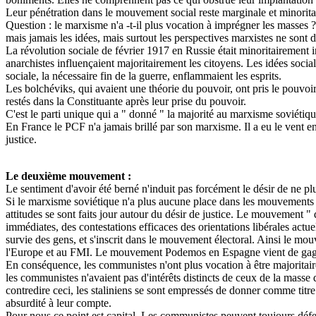
Leur pénétration dans le mouvement social reste marginale et minoritai
Question : le marxisme n'a -t-il plus vocation à imprégner les masses ?
mais jamais les idées, mais surtout les perspectives marxistes ne sont 
La révolution sociale de février 1917 en Russie était minoritairement i
anarchistes influençaient majoritairement les citoyens. Les idées socialis
sociale, la nécessaire fin de la guerre, enflammaient les esprits.
Les bolchéviks, qui avaient une théorie du pouvoir, ont pris le pouvoir p
restés dans la Constituante après leur prise du pouvoir.
C'est le parti unique qui a " donné " la majorité au marxisme soviétiqu
En France le PCF n'a jamais brillé par son marxisme. Il a eu le vent 
justice.
Le deuxième mouvement :
Le sentiment d'avoir été berné n'induit pas forcément le désir de ne plus
Si le marxisme soviétique n'a plus aucune place dans les mouvements 
attitudes se sont faits jour autour du désir de justice. Le mouvement " 
immédiates, des contestations efficaces des orientations libérales ac
survie des gens, et s'inscrit dans le mouvement électoral. Ainsi le mouv
l'Europe et au FMI. Le mouvement Podemos en Espagne vient de gagner 
En conséquence, les communistes n'ont plus vocation à être majoritair
les communistes n'avaient pas d'intérêts distincts de ceux de la masse d
contredire ceci, les staliniens se sont empressés de donner comme titre 
absurdité à leur compte.
Pour nous ce point est capital. Les communistes peuvent toujours déf