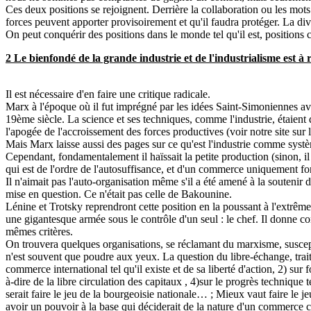
Ces deux positions se rejoignent. Derrière la collaboration ou les mots 
forces peuvent apporter provisoirement et qu'il faudra protéger. La div
On peut conquérir des positions dans le monde tel qu'il est, positions c
2 Le bienfondé de la grande industrie et de l'industrialisme est à r
Il est nécessaire d'en faire une critique radicale.
Marx à l'époque où il fut imprégné par les idées Saint-Simoniennes a
19ème siècle. La science et ses techniques, comme l'industrie, étaient 
l'apogée de l'accroissement des forces productives (voir notre site sur l
Mais Marx laisse aussi des pages sur ce qu'est l'industrie comme système
Cependant, fondamentalement il haïssait la petite production (sinon, il
qui est de l'ordre de l'autosuffisance, et d'un commerce uniquement fon
Il n'aimait pas l'auto-organisation même s'il a été amené à la soutenir d
mise en question. Ce n'était pas celle de Bakounine.
Lénine et Trotsky reprendront cette position en la poussant à l'ext
une gigantesque armée sous le contrôle d'un seul : le chef. Il donne c
mêmes critères.
On trouvera quelques organisations, se réclamant du marxisme, susceptib
n'est souvent que poudre aux yeux. La question du libre-échange, trait
commerce international tel qu'il existe et de sa liberté d'action, 2) sur
à-dire de la libre circulation des capitaux , 4)sur le progrès technique t
serait faire le jeu de la bourgeoisie nationale… ; Mieux vaut faire le 
avoir un pouvoir à la base qui déciderait de la nature d'un commerce c