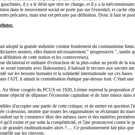
gauchistes, il y a le désir que rien ne change, et il y a la méconnaissan
ision dans le mouvement social ne porte pas sur l'essentiel, et cache ob
ertes précaires, mais tout est précaire par définition. Donc il faut se po
éfuter.
vait adopté la grande industrie comme fondement du communisme futur. 
déclarées neutres, elles étaient nécessairement " progressives ", tandis
a définition de cette notion et les controverses).
 dictatorial et militaire d'extraction de la plus-value au profit de la to
 se serait entendu avec Bakounine), il haïssait le recours aux savoirs an
dé sur les besoins humains et la solidarité internationale sur ces bases.
ans l'AIT, il aimait la centralisation étatique par-dessus tout. C'était un
rême. Au 9ème congrès du PCUS en 1920, Lénine reprend la proposition d
omme objectif de dépasser l'économie capitaliste et de faire mieux dans 
les d'accepter une partie de cette critique, et de mettre en question l'in
ée ci-dessous, montre que toutes les organisations se réclamant du marx
 fondent sur le commerce libre des métaux rares et des matières premières,
el qu'il existe et par suite la compétitivité, et 5)se prononcent contre le
jeu de grandes multinationales alors ?…. Ce positionnement fait plus que
ontrôlé par les citoyens.