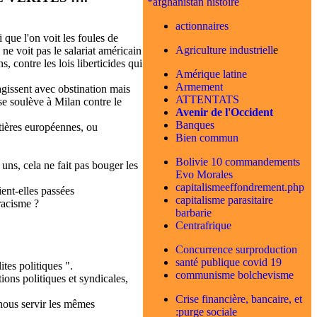
*afghanistan histoire
actionnaires
que l'on voit les foules de
Agriculture industriell
e
 ne voit pas le salariat américain
 contre les lois liberticides qui
Amérique latine
Armement
agissent avec obstination mais
ATTENTATS
se soulève à Milan contre le
Avenir de l'Occident
Banques
tières européennes, ou
Bien commun
Bolivie 10 commandements
 uns, cela ne fait pas bouger les
Evo Morales
capitalismeeffondrement.php
ient-elles passées
capitalisme parasitaire
racisme ?
barbarie
Centrafrique
Concurrence surproduction
santé publique covid 19
ites politiques ".
communisme bolchevisme
ions politiques et syndicales,
Crise financière, bancaire, et
 nous servir les mêmes
:purge sociale