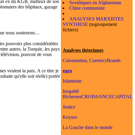
 d'un ex du KGB, mafieux de son
Soviétiques en Afghanistan
olontaires des hôpitaux, gazage
Chine communiste
ANALYSES MARXISTES
SYNTHESE
(regroupement
fichiers)
s que nous soutenons…
 des pouvoirs plus considérables
ntre autres, la Turquie, les pays
Analyses théoriques
 télévision, pouvoir de vous
Colonisation, CurrencyBoards
euro
es veulent la paix. A ce titre je
ouhaite qu'elle soit réelle) portée
Islamisme
Inegalité
RichessesCROISSANCECAPITAL
Justice
Keynes
La Gauche dans le monde