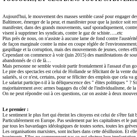
Aujourd'hui, le mouvement des masses semble cassé pour engager des co
Baltimore, émerger de la peur, et manifester pour que la justice soit re
manifester, dans des grands mouvements, sauf sporadiquement, contre les
visent à supprimer les syndicats, contre le gaz de schiste…..etc
Plus près de nous, on n'assiste à aucune lame de fond contre l'austéri
de façon marginale contre la mise en coupe réglée de l'environnement, s
gaspillage et la corruption, mais des mouvements de jeunes, certes e
Cependant on commence à voir (juin 2015) des manifestations de soutie
abandonnés de ci de là…
Mais personne ne semble vouloir partir frontalement à l'assaut d'un go
Le pire des spectacles est celui de Hollande se félicitant de la vente d
salariés, si ce n'est, certains, pour se féliciter des emplois que cela va 
Le salariat participe-t-il à la déliquescence des " élites politiques " 
majoritairement avec armes bagages du côté de l'individualisme, de la 
On ne peut répondre oui à ces questions, car on assiste à deux mouvem
Le premier :
Le sentiment le plus fort qui étreint les citoyens est celui de s'être fai
Particulièrement en Europe. Pas seulement par les capitalistes et le pat
par tous les bavardages idéologiques de toutes sortes, toutes les grève
Les organisations marxistes, sont inclues dans cette désillusion. Et el
boniments. Elles ne comprennent pas ce qui obstrue leur implantation da