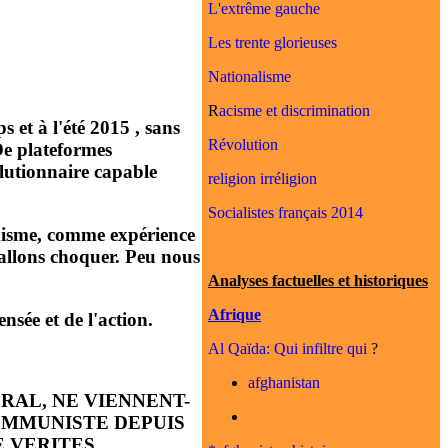
L'extrême gauche
Les trente glorieuses
Nationalisme
R
acisme et discrimination
 et à l'été 2015 , sans
Révolution
 De plateformes
lutionnaire capable
religion irréligion
Socialistes français 2014
unisme, comme expérience
 allons choquer. Peu nous
Analyses factuelles et historiques
Afrique
nsée et de l'action.
Al Qaïda: Qui infiltre qui
?
afghanistan
RAL, NE VIENNENT-
OMMUNISTE DEPUIS
 VERITES ….