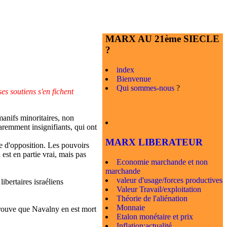
MARX AU 21ème SIECLE
?
index
Bienvenue
Qui sommes-nous
?
es soutiens s'en fichent
manifs minoritaires, non
paremment insignifiants, qui ont
MARX LIBERATEUR
te d'opposition. Les pouvoirs
est en partie vrai, mais pas
Economie marchande et non
marchande
valeur d'usage/forces productives
ibertaires israéliens
Valeur Travail/exploitation
Théorie de l'aliénation
Monnaie
 trouve que Navalny en est mort
Etalon monétaire et prix
Inflation:actualité