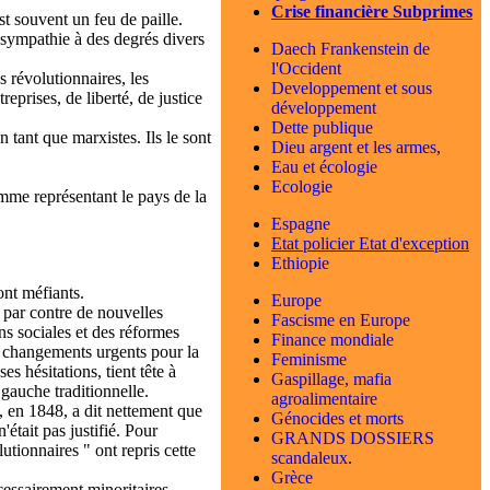
Crise financière Subprimes
t souvent un feu de paille.
a sympathie à des degrés divers
Daech Frankenstein de
l'Occident
s révolutionnaires, les
Developpement et sous
reprises, de liberté, de justice
développement
Dette publique
n tant que marxistes. Ils le sont
Dieu argent et les armes
,
Eau et écologie
Ecologie
mme représentant le pays de la
Espagne
Etat policier
Etat d'exception
Ethiopie
ont méfiants.
Europe
 par contre de nouvelles
Fascisme en Europe
ns sociales et des réformes
Finance mondiale
s changements urgents pour la
Feminisme
s hésitations, tient tête à
Gaspillage, mafia
gauche traditionnelle.
agroalimentaire
, en 1848, a dit nettement que
Génocides et morts
était pas justifié. Pour
GRANDS DOSSIERS
utionnaires " ont repris cette
scandaleux
.
Grèce
essairement minoritaires.