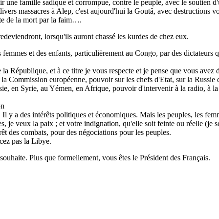
r une famille sadique et corrompue, contre le peuple, avec le soutien
 divers massacres à Alep, c'est aujourd'hui la Goutâ, avec destructions v
te de la mort par la faim….
e redeviendront, lorsqu'ils auront chassé les kurdes de chez eux.
s femmes et des enfants, particulièrement au Congo, par des dictateur
e la République, et à ce titre je vous respecte et je pense que vous avez
 la Commission européenne, pouvoir sur les chefs d'Etat, sur la Russie e
ie, en Syrie, au Yémen, en Afrique, pouvoir d'intervenir à la radio, à la
on
. Il y a des intérêts politiques et économiques. Mais les peuples, les femm
 je veux la paix ; et votre indignation, qu'elle soit feinte ou réelle (je s
arrêt des combats, pour des négociations pour les peuples.
ez pas la Libye.
e souhaite. Plus que formellement, vous êtes le Président des Français.