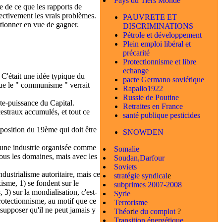
Pays du Tiers Monde
ce de ce que les rapports de
jectivement les vrais problèmes.
PAUVRETE ET
sitionner en vue de gagner.
DISCRIMINATIONS
Pétrole et développement
Plein emploi libéral et
précarité
Protectionnisme et libre
echange
C'était une idée typique du
pacte Germano soviétique
 que le " communisme " verrait
Rapallo1922
Russie de Poutine
ute-puissance du Capital.
Retraites en France
cestraux accumulés, et tout ce
santé publique pesticides
e position du 19ème qui doit être
SNOWDEN
'une industrie organisée comme
Somalie
tous les domaines, mais avec les
Soudan,Darfour
Soviets
dustrialisme autoritaire, mais ce
stratégie syndical
e
isme, 1) se fondent sur le
subprimes 2007-2008
 3) sur la mondialisation, c'est-
Syrie
 protectionnisme, au motif que ce
Terrorisme
 supposer qu'il ne peut jamais y
Théo
r
ie du complot
?
Transition énergétique