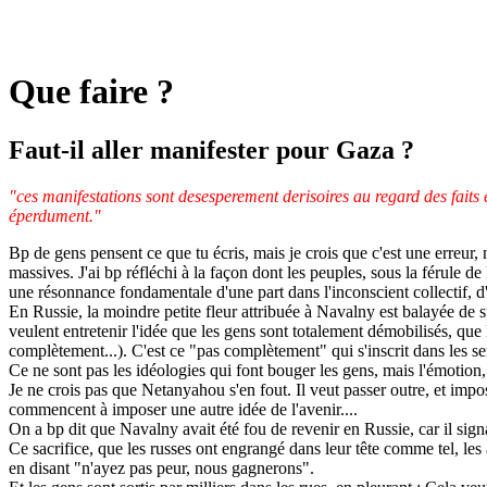
Que faire ?
Faut-il aller manifester pour Gaza ?
"ces manifestations sont desesperement derisoires au regard des faits
éperdument."
Bp de gens pensent ce que tu écris, mais je crois que c'est une erreur,
massives. J'ai bp réfléchi à la façon dont les peuples, sous la férule d
une résonnance fondamentale d'une part dans l'inconscient collectif, d
En Russie, la moindre petite fleur attribuée à Navalny est balayée de s
veulent entretenir l'idée que les gens sont totalement démobilisés, que
complètement...). C'est ce "pas complètement" qui s'inscrit dans les s
Ce ne sont pas les idéologies qui font bouger les gens, mais l'émotion
Je ne crois pas que Netanyahou s'en fout. Il veut passer outre, et impose
commencent à imposer une autre idée de l'avenir....
On a bp dit que Navalny avait été fou de revenir en Russie, car il sig
Ce sacrifice, que les russes ont engrangé dans leur tête comme tel, le
en disant "n'ayez pas peur, nous gagnerons".