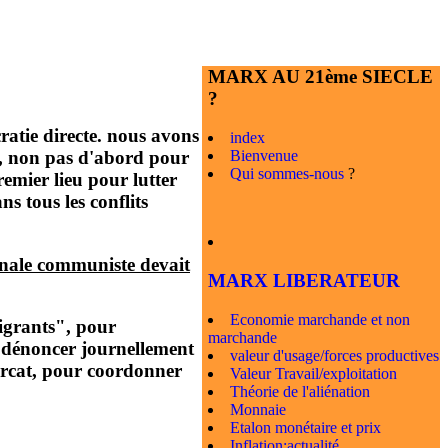
MARX AU 21ème SIECLE
?
ratie directe. nous avons
index
rs, non pas d'abord pour
Bienvenue
Qui sommes-nous
?
emier lieu pour lutter
ns tous les conflits
ionale communiste devait
MARX LIBERATEUR
Economie marchande et non
igrants", pour
marchande
r dénoncer journellement
valeur d'usage/forces productives
iarcat, pour coordonner
Valeur Travail/exploitation
Théorie de l'aliénation
Monnaie
Etalon monétaire et prix
Inflation:actualité