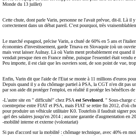
Monde du 13 juillet)
Cette chute, dont parle Varin, personne ne l'avait prévue, dit-il. Là il 
correctement dans un débat pareil. C'est pourquoi, très vraisemblablem
Le marché espagnol, précise Varin, a chuté de 60% en 5 ans et l'ital
économies d'investissement, garde Trnava en Slovaquie (où un ouvrier
mais veut laisser Aulnay. Là où Varin ment probablement est quand il d
vendait presque rien en France même, puisque l'essentiel était vendu
Peu importe, il est clair que les ouvriers sont, de son point de vue, tr
Enfin, Varin dit que l'aide de l'Etat se monte à 11 millions d'euros pou
Depuis quand il y a du chômage partiel à PSA, la CGT n'en dit pas un m
par son aide dit protéger l'emploi, en réalité il protège les bénéfices d
-L'autre site en " difficulté" chez PSA
est Sevelnord
. " Sous-charge c
coentreprise entre FIAT et PSA, mais FIAT se retire fin 2012, d'où chut
pour produire un véhicule utilitaire K0. Toutefois il faudrait signer po
-gel des salaires jusqu'en 2014 ; aucune garantie d'augmentation en 2
-mobilité interne et externe (volontariat)
Si pas d'accord sur la mobilité : chômage technique, avec 40% en moin