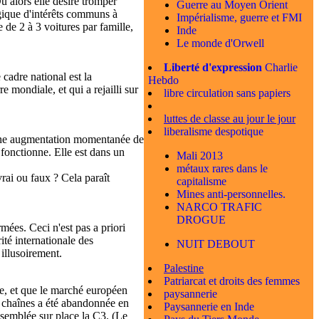
u alors elle désire tromper
Guerre au Moyen Orient
logique d'intérêts communs à
Impérialisme, guerre et FMI
 de 2 à 3 voitures par famille,
Inde
Le monde d'Orwell
Liberté d'expression
Charlie
 cadre national est la
Hebdo
mondiale, et qui a rejailli sur
libre circulation sans papiers
luttes de classe au jour le jour
liberalisme despotique
 une augmentation momentanée de
fonctionne. Elle est dans un
Mali 2013
métaux rares dans le
rai ou faux ? Cela paraît
capitalisme
Mines anti-personnelles.
NARCO TRAFIC
DROGUE
rmées. Ceci n'est pas a priori
ité internationale des
NUIT DEBOUT
 illusoirement.
Palestine
Patriarcat et droits des femmes
pe, et que le marché européen
paysannerie
x chaînes a été abandonnée en
Paysannerie en Inde
assemblée sur place la C3. (Le