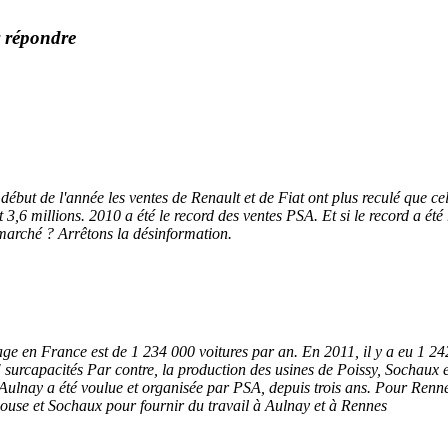
y répondre
e début de l'année les ventes de Renault et de Fiat ont plus reculé que 
st 3,6 millions. 2010 a été le record des ventes PSA. Et si le record a é
 marché ? Arrêtons la désinformation.
e en France est de 1 234 000 voitures par an. En 2011, il y a eu 1 2
" surcapacités Par contre, la production des usines de Poissy, Sochau
'Aulnay a été voulue et organisée par PSA, depuis trois ans. Pour Rennes
ulhouse et Sochaux pour fournir du travail à Aulnay et à Rennes