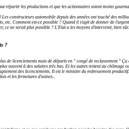
 faut répartir les productions et que les actionnaires soient moins gourm
 Les constructeurs automobile depuis des années ont touché des milliard
s, etc. Comment est-ce possible ? Quand il s'agit de donner de l'argent 
ce ne serait plus possible ? L'Etat a les moyens d'intervenir, bien sûr. Il
ts ?
e plus de licenciements mais de départs en " congé de reclassement " Ça 
plus souvent à des salaires très bas. Et les autres restent au chômage ou
pagnement des licenciements. Il est le ministre du redressement productif
is et les fermetures d'usines..