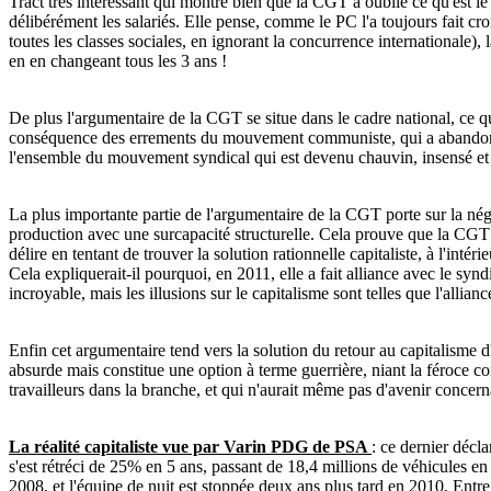
Tract très intéressant qui montre bien que la CGT a oublié ce qu'est le
délibérément les salariés. Elle pense, comme le PC l'a toujours fait cro
toutes les classes sociales, en ignorant la concurrence internationale)
en en changeant tous les 3 ans !
De plus l'argumentaire de la CGT se situe dans le cadre national, ce qui
conséquence des errements du mouvement communiste, qui a abandonné t
l'ensemble du mouvement syndical qui est devenu chauvin, insensé et 
La plus importante partie de l'argumentaire de la CGT porte sur la 
production avec une surcapacité structurelle. Cela prouve que la CGT 
délire en tentant de trouver la solution rationnelle capitaliste, à l'intéri
Cela expliquerait-il pourquoi, en 2011, elle a fait alliance avec le s
incroyable, mais les illusions sur le capitalisme sont telles que l'allian
Enfin cet argumentaire tend vers la solution du retour au capitalisme d'Et
absurde mais constitue une option à terme guerrière, niant la féroce co
travailleurs dans la branche, et qui n'aurait même pas d'avenir concernan
La réalité capitaliste vue par Varin PDG de PSA
: ce dernier décl
s'est rétréci de 25% en 5 ans, passant de 18,4 millions de véhicules 
2008, et l'équipe de nuit est stoppée deux ans plus tard en 2010. Entre