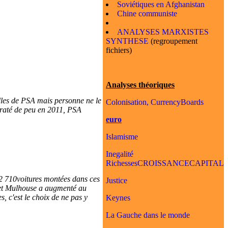
Soviétiques en Afghanistan
Chine communiste
ANALYSES MARXISTES
SYNTHESE
(regroupement
fichiers)
Analyses théoriques
celles de PSA mais personne ne le
Colonisation, CurrencyBoards
té raté de peu en 2011, PSA
euro
Islamisme
Inegalité
RichessesCROISSANCECAPITAL
42 710voitures montées dans ces
Justice
x et Mulhouse a augmenté au
, c'est le choix de ne pas y
Keynes
La Gauche dans le monde