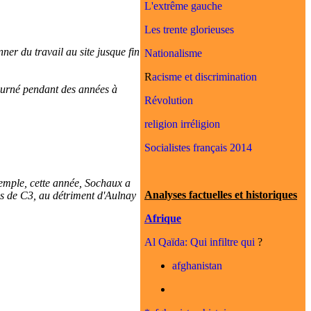
L'extrême gauche
Les trente glorieuses
er du travail au site jusque fin
Nationalisme
R
acisme et discrimination
tourné pendant des années à
Révolution
religion irréligion
Socialistes français 2014
xemple, cette année, Sochaux a
Analyses factuelles et historiques
s de C3, au détriment d'Aulnay
Afrique
Al Qaïda: Qui infiltre qui
?
afghanistan