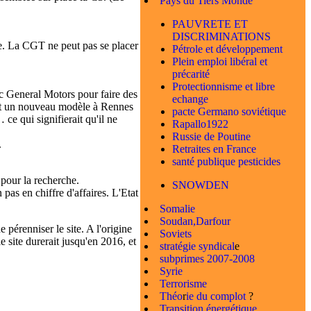
Pays du Tiers Monde
PAUVRETE ET
DISCRIMINATIONS
elle. La CGT ne peut pas se placer
Pétrole et développement
Plein emploi libéral et
précarité
Protectionnisme et libre
c General Motors pour faire des
echange
oit un nouveau modèle à Rennes
pacte Germano soviétique
ce qui signifierait qu'il ne
Rapallo1922
Russie de Poutine
.
Retraites en France
santé publique pesticides
 pour la recherche.
SNOWDEN
as en chiffre d'affaires. L'Etat
Somalie
Soudan,Darfour
pérenniser le site. A l'origine
Soviets
 site durerait jusqu'en 2016, et
stratégie syndical
e
subprimes 2007-2008
Syrie
Terrorisme
Théo
r
ie du complot
?
Transition énergétique