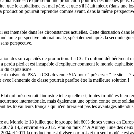
 capitalisme et ce que serait une production pour les besoins des gens. O
ire, que le capitalisme est mal géré, et que s'il l'était mieux (dans une 
, la production pourrait reprendre comme avant, dans la même perspective
 est intenable dans les circonstances actuelles. Cette discussion dans le
oute perspective internationale, spécialement après la seconde guerre 
sans perspective.
négation des surcapacités de production. La CGT confond délibérément
a perdu pied,et est incapable d'expliquer comment le monde capitaliste 
eur du capitalisme.
yndicat maison de PSA la CSL devenue SIA pour " préserver " le site… ? v
ce avec l'ennemie de classe pourrait paraître être la meilleure solution !
at qui préserverait l'industrie telle qu'elle est, toutes frontières bien fe
ncurrence internationale, mais également une option contre toute solidar
t les travailleurs français qui n'en tireraient pas les avantages attendus
are au Monde le 18 juillet que le groupe fait 60% de ses ventes en Euro
en 2007 à 14,2 environ en 2012. Vrai ou faux ?? A Aulnay l'une des deu
 2004 et 2011 la production est divisée par trois et un seul modèle est 