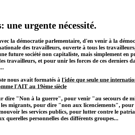
: une urgente nécessité.
avec la démocratie parlementaire, d'en venir à la démoc
ationale des travailleurs, ouverte à tous les travailleu
e future société non capitaliste, mais simplement en pr
es travailleurs, et pour unir les forces de ces derniers da
..
te nous avait formatés à
l'idée que seule une internat
 comme l'AIT au 19ème siècle
ur dire "Non à la guerre", pour venir "au secours de m
t les migrants, pour dire "non aux licenciements", pou
ouvoir les services publics, pour lutter contre le patr
x querelles personnelles des différents groupes...