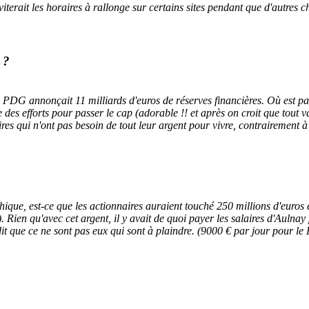
éviterait les horaires à rallonge sur certains sites pendant que d'autre
 ?
e PDG annonçait 11 milliards d'euros de réserves financières. Où est pas
faire des efforts pour passer le cap (adorable !! et après on croit que t
aires qui n'ont pas besoin de tout leur argent pour vivre, contrairement à
phique, est-ce que les actionnaires auraient touché 250 millions d'euro
 Rien qu'avec cet argent, il y avait de quoi payer les salaires d'Aulna
e dit que ce ne sont pas eux qui sont à plaindre. (9000 € par jour pour l