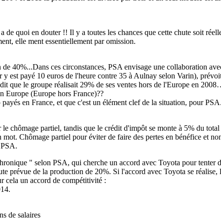
y a de quoi en douter !! Il y a toutes les chances que cette chute soit ré
ent, elle ment essentiellement par omission.
ien de 40%...Dans ces circonstances, PSA envisage une collaboration ave
 y est payé 10 euros de l'heure contre 35 à Aulnay selon Varin), prév
it que le groupe réalisait 29% de ses ventes hors de l'Europe en 2008… 
 en Europe (Europe hors France)??
op payés en France, et que c'est un élément clef de la situation, pour PSA
r le chômage partiel, tandis que le crédit d'impôt se monte à 5% du total
ot. Chômage partiel pour éviter de faire des pertes en bénéfice et non p
e PSA.
hronique " selon PSA, qui cherche un accord avec Toyota pour tenter de 
e prévue de la production de 20%. Si l'accord avec Toyota se réalise, le
ur cela un accord de compétitivité :
014.
s de salaires