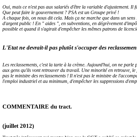
Oui, mais ce n'est pas aux salariés d'être la variable d'ajustement. Il
Que peut faire le gouvernement ? PSA est un Groupe privé !
A chaque fois, on nous dit cela. Mais ça ne marche que dans un sens !
d'argent public ! En " aides ", en subventions, en dégrèvement d'impôt
possible et quand il s'agirait d'empêcher les mêmes patrons de licencier, 
L'Etat ne devrait-il pas plutôt s'occuper des reclassemen
Les reclassements, c'est la tarte à la crème. Aujourd'hui, on ne parl
aux gens qu'ils vont retrouver du travail. Une minorité en retrouve, le 
pas le ministre des reclassements ! Il n'est pas le ministre de l'accom
l'emploi industriel et au minimum, d'empêcher les suppressions d'emplo
COMMENTAIRE du tract.
(juillet 2012)