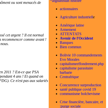
*afghanistan histoire
s chôment ou sont menacés de
actionnaires
Agriculture industriell
e
Amérique latine
Armement
ATTENTATS
sé cet argent ? Il est normal
Avenir de l'Occident
out va recommencer comme avant !
Banques
 nous.
Bien commun
Bolivie 10 commandements
Evo Morales
capitalismeeffondrement.php
capitalisme parasitaire
s en 2011 ? Est-ce que PSA
barbarie
y pendant 4 ans ! Et quand on
Centrafrique
e PDG). Ce n'est pas aux salariés
Concurrence surproduction
santé publique covid 19
communisme bolchevisme
Crise financière, bancaire, et
:purge sociale