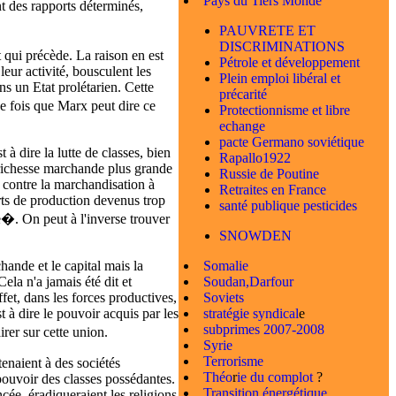
Pays du Tiers Monde
t des rapports déterminés,
PAUVRETE ET
DISCRIMINATIONS
 qui précède. La raison en est
Pétrole et développement
leur activité, bousculent les
Plein emploi libéral et
ns un Etat prolétarien. Cette
précarité
e fois que Marx peut dire ce
Protectionnisme et libre
echange
pacte Germano soviétique
à dire la lutte de classes, bien
Rapallo1922
 richesse marchande plus grande
Russie de Poutine
n contre la marchandisation à
Retraites en France
rts de production devenus trop
santé publique pesticides
ste�. On peut à l'inverse trouver
SNOWDEN
Somalie
hande et le capital mais la
Soudan,Darfour
Cela n'a jamais été dit et
Soviets
fet, dans les forces productives,
stratégie syndical
e
st à dire le pouvoir acquis par les
subprimes 2007-2008
rer sur cette union.
Syrie
Terrorisme
tenaient à des sociétés
Théo
r
ie du complot
?
 pouvoir des classes possédantes.
Transition énergétique
cée, éradiqueraient les religions