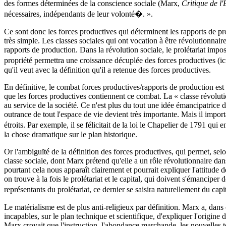
des formes déterminées de la conscience sociale (Marx,
Critique de l
nécessaires, indépendants de leur volonté�. ».
Ce sont donc les forces productives qui déterminent les rapports de pr
très simple. Les classes sociales qui ont vocation à être révolutionnaire
rapports de production. Dans la révolution sociale, le prolétariat impo
propriété permettra une croissance décuplée des forces productives (i
qu'il veut avec la définition qu'il a retenue des forces productives.
En définitive, le combat forces productives/rapports de production est d
que les forces productives contiennent ce combat. La « classe révolu
au service de la société. Ce n'est plus du tout une idée émancipatrice 
outrance de tout l'espace de vie devient très importante. Mais il impo
étroits. Par exemple, il se félicitait de la loi le Chapelier de 1791 qui 
la chose dramatique sur le plan historique.
Or l'ambiguïté de la définition des forces productives, qui permet, selo
classe sociale, dont Marx prétend qu'elle a un rôle révolutionnaire dans 
pourtant cela nous apparaît clairement et pourrait expliquer l'attitude 
on trouve à la fois le prolétariat et le capital, qui doivent s'émanciper 
représentants du prolétariat, ce dernier se saisira naturellement du ca
Le matérialisme est de plus anti-religieux par définition. Marx a, dans
incapables, sur le plan technique et scientifique, d'expliquer l'origine
Marx croyait que l'instruction, l'abondance marchande, les nouvelles te