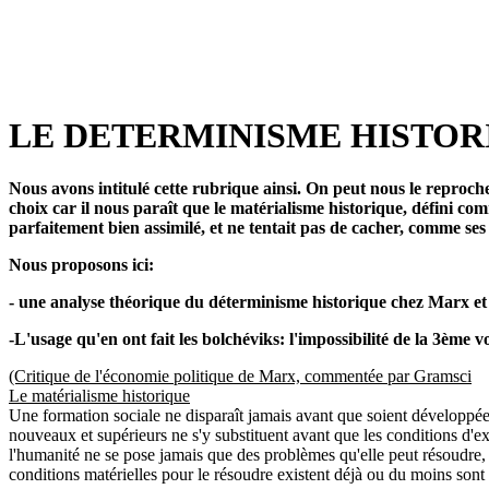
LE DETERMINISME HISTORIQU
Nous avons intitulé cette rubrique ainsi. On peut nous le reproc
choix car il nous paraît que le matérialisme historique, défini co
parfaitement bien assimilé, et ne tentait pas de cacher, comme ses
Nous proposons ici:
- une analyse théorique du déterminisme historique chez Marx et 
-L'usage qu'en ont fait les bolchéviks: l'impossibilité de la 3ème v
(Critique de l'économie politique de Marx, commentée par Gramsci
Le matérialisme historique
Une formation sociale ne disparaît jamais avant que soient développées 
nouveaux et supérieurs ne s'y substituent avant que les conditions d'ex
l'humanité ne se pose jamais que des problèmes qu'elle peut résoudre, c
conditions matérielles pour le résoudre existent déjà ou du moins sont