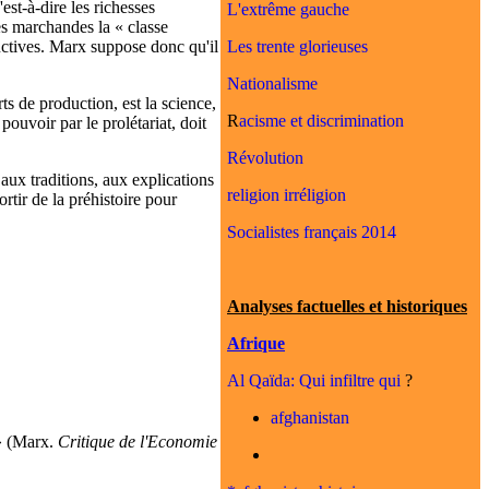
st-à-dire les richesses
L'extrême gauche
es marchandes la « classe
Les trente glorieuses
uctives. Marx suppose donc qu'il
Nationalisme
ts de production, est la science,
R
acisme et discrimination
pouvoir par le prolétariat, doit
Révolution
aux traditions, aux explications
religion irréligion
tir de la préhistoire pour
Socialistes français 2014
Analyses factuelles et historiques
Afrique
Al Qaïda: Qui infiltre qui
?
afghanistan
 » (Marx.
Critique de l'Economie