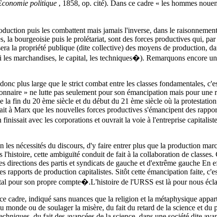
'Economie politique
, 1858, op. cité). Dans ce cadre « les hommes nouen
oduction puis les combattent mais jamais l'inverse, dans le raisonnement
s, la bourgeoisie puis le prolétariat, sont des forces productives qui, par 
sera la propriété publique (dite collective) des moyens de production, da
ci les marchandises, le capital, les techniques�). Remarquons encore un
onc plus large que le strict combat entre les classes fondamentales, c'est 
tionnaire » ne lutte pas seulement pour son émancipation mais pour une
de la fin du 20 ème siècle et du début du 21 ème siècle où la protestatio
rtait à Marx que les nouvelles forces productives s'émancipent des rappo
en finissait avec les corporations et ouvrait la voie à l'entreprise capitali
n les nécessités du discours, d'y faire entrer plus que la production marc
l'histoire, cette ambiguïté conduit de fait à la collaboration de classes. 
des directions des partis et syndicats de gauche et d'extrême gauche En ef
des rapports de production capitalistes. Sitôt cette émancipation faite, c'e
pital pour son propre compte�.L'histoire de l'URSS est là pour nous éclai
 ce cadre, indiqué sans nuances que la religion et la métaphysique appar
 du monde ou de soulager la misère, du fait du retard de la science et du
chniques, du fait des avancées de la science, dans une société dite avan