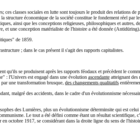
asses; ces classes sociales en lutte sont toujours le produit des relations d
 structure économique de la société constitue le fondement réel par le
itiques, ainsi que les conceptions religieuses, philosophiques et autres, d
re, et une conception matérialiste de l'histoire a été donnée (Antidüring)
tiques" de 1859.
ructure ; dans le cas présent il s'agit des rapports capitalistes.
veulent qu'ils se produisent après les rapports féodaux et précèdent le c
ue" : l'Univers est engagé dans une évolution
ascendante
atteignant des 
, par une transformation brusque,
des changements qualitatifs
entièreme
ndant, malgré des accidents, dans le cadre d'un évolutionnisme nécessair
sophes des Lumières, plus un évolutionnisme déterminsite qui est celui 
communisme. Le tout a été défini comme étant un résultat scientifique, c'
en octobre 1917, se considérant dans la droite ligne du sens de l'histoi