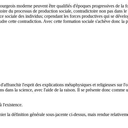
t bourgeois moderne peuvent être qualifiés d'époques progressives de la
oire du processus de produc­tion sociale, contradictoire non pas dans le
nce sociale des individus; cependant les forces productives qui se dévelo
e cette contradiction. Avec cette formation sociale s'achè­ve donc la pr
d'affranchir l'esprit des explications métaphysiques et religieuses sur l'
ions dans la science, avec l'aide de la raison. Il se présente donc comme
 l'existence.
er la définition générale sous-jacente ci-dessus, mais rendue relativeme