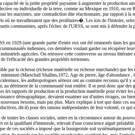
la capacité de la petite propriété paysanne à augmenter la production ains
 collective ou individuelle de la terre, comme au Mexique en 1910, ou en
 les marxistes, une contradiction dite réactionnaire, par rapport à la né
ls où ne travailleraient que des prolétaires�. Les lois de l'histoire, selo
s partis communistes, après l'échec de l'URSS, se sont mis à défendre la
SS en 1929 (une grande partie d'entre eux ont été emmenés dans les gou
 communautés indiennes, ces dernières voulant garder ou récupérer leurs 
 industriels agricoles. On retrouve cette controverse au niveau littéraire
e l'efficacité des grandes propriétés terriennes.
ble par la richesse (richesse matérielle ou richesse marchande) que les
rict minimum (Marschall Shallins,1972, Age de pierre, âge d'abondance ,
ccidentaux, les anthropologues sérieux ont au contraire reconnu qu'il y a
oir, au détriment de la communauté tout entière. Il se peut donc que des
bles les rapports de production et la production matérielle pour éviter les
croissance démographique, devaient essaimer sur d'autres rivages, ou bie
 nouveaux besoins, mais pas plus. Marx explique à tort que dans ces soc
oductives, dit-il) pour des raisons indépendantes de leur volonté, ce qui e
 de toutes les classes sociales, unies en la circonstance autour du pouvoi
i et en la qualifiant d'immorale, relevait d'une conscience aiguë préalable
ique de ces sociétés a imposé que la bourgeoisie soit systématiquement 
sation du monde par les sociétés marchandes occidentales, puis l'arrivé