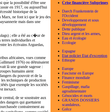
Crise financière Subprimes
i que la possibilité d'être une
 Russie en 1917, ou aujourd'hui
Daech Frankenstein de
cessité historique de la
l'Occident
n Marx, ne font ici que le jeu des
Developpement et sous
 paysannerie mais dans une
développement
Dette publique
Dieu argent et les armes
,
lags) ; elle a été au c�ur de
Eau et écologie
terres individuelles et
Ecologie
 entre les écrivains Arguedas,
Espagne
Etat policier
Etat d'exception
 tribus africaines, vues comme
Ethiopie
 Gallimard 1976) ou détruisaient
vait là une grande sagesse :
Europe
 groupes humains aient
Fascisme en Europe
 dangers du pouvoir et de la
Finance mondiale
n les techniques de production
Feminisme
iétés (par exemple les sociétés
Gaspillage, mafia
st inexact.
agroalimentaire
Génocides et morts
r central, de se soustraire aux
GRANDS DOSSIERS
 des dangers qui guettaient
scandaleux
.
pourchassée contrairement au
Grèce
e du capitalisme, comme société