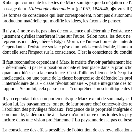
Rubel qui commente les textes de Marx souligne que la négation de l'a
passage de «
L'Idéologie allemande
» (p 1057, 1845-46, �uvres III) 
les formes de conscience qui leur correspondent, n'ont pas d'autonomi
production matérielle qui modifie les idées, les façons de penser.
Il n'y a, à notre avis, pas plus de conscience qui détermine l'existenc
justement qu'elles interfèrent l'une sur l'autre. Selon nous, les deux n
reprenons ici l'idée, chère à Edgar Morin, de l'interaction et de l'int
Cependant si l'existence sociale pèse d'un poids considérable, l'humani
dont elle sent l'impact sur la conscience. C'est la conscience du cond
Il faut reconnaître cependant à Marx le mérite d'avoir parfaitement
« déterminés ») par leur position sociale et leur place dans la productio
quant aux idées et à la conscience. C'est d'ailleurs bien cette idée qui
intellectuels, ou une partie de la classe bourgeoise de défendre les prolé
l'intermédiaire de la « classe révolutionnaire », partie intégrante des f
rapports. Selon lui, cela passe par la "compréhension scientifique des lo
Il y a cependant des comportements que Marx exclut de son analyse. P
selon lui, les paysanneries, ont pu de leur propre chef concevoir des r
l'abolition des privilèges féodaux, l'exigence de la propriété intégrale 
communale, la démocratie à la base qu'on retrouve dans toutes les paysa
inclure dans une vision prolétarienne ? La paysannerie n'a pas eu beso
La conscience des effets possibles de l'obtention de ces revendicatio