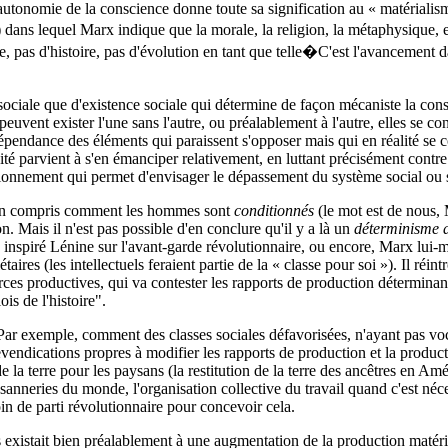
utonomie de la conscience donne toute sa signification au « matérialism
dans lequel Marx indique que la morale, la religion, la métaphysique, 
e, pas d'histoire, pas d'évolution en tant que telle�C'est l'avancement 
e sociale que d'existence sociale qui détermine de façon mécaniste la con
e peuvent exister l'une sans l'autre, ou préalablement à l'autre, elles se
erdépendance des éléments qui paraissent s'opposer mais qui en réalité se
té parvient à s'en émanciper relativement, en luttant précisément contre
itionnement qui permet d'envisager le dépassement du système social ou 
 bien compris comment les hommes sont
conditionnés
(le mot est de nous, 
n. Mais il n'est pas possible d'en conclure qu'il y a là un
déterminisme 
 a inspiré Lénine sur l'avant-garde révolutionnaire, ou encore, Marx lui-m
taires (les intellectuels feraient partie de la « classe pour soi »). Il réin
orces productives, qui va contester les rapports de production déterminant
is de l'histoire".
ar exemple, comment des classes sociales défavorisées, n'ayant pas voca
evendications propres à modifier les rapports de production et la produc
de la terre pour les paysans (la restitution de la terre des ancêtres en Am
nneries du monde, l'organisation collective du travail quand c'est nécess
in de parti révolutionnaire pour concevoir cela.
ns existait bien préalablement à une augmentation de la production matér