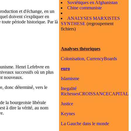
Soviétiques en Afghanistan
Chine communiste
e production et d'échange, en un
quel doivent s'expliquer en
ANALYSES MARXISTES
e toute période historique. Par là
SYNTHESE
(regroupement
.
fichiers)
Analyses théoriques
Colonisation, CurrencyBoards
ommunisme. Henri Lefebvre en
euro
niveaux successifs où un plus
nt nouveaux.
Islamisme
e, donc déterminé, vers le
Inegalité
RichessesCROISSANCECAPITAL
de la bourgeoisie libérale
Justice
est à dire la vérité, au nom
re.
Keynes
La Gauche dans le monde