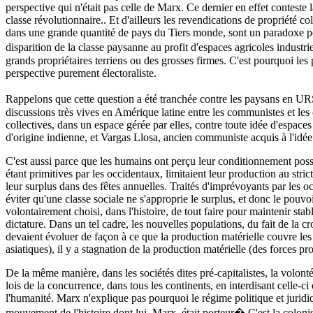
perspective qui n'était pas celle de Marx. Ce dernier en effet conteste 
classe révolutionnaire.. Et d'ailleurs les revendications de propriété
dans une grande quantité de pays du Tiers monde, sont un paradoxe pour
disparition de la classe paysanne au profit d'espaces agricoles industrie
grands propriétaires terriens ou des grosses firmes. C'est pourquoi le
perspective purement électoraliste.
Rappelons que cette question a été tranchée contre les paysans en UR
discussions très vives en Amérique latine entre les communistes et les
collectives, dans un espace gérée par elles, contre toute idée d'espaces
d'origine indienne, et Vargas Llosa, ancien communiste acquis à l'idée d
C'est aussi parce que les humains ont perçu leur conditionnement possi
étant primitives par les occidentaux, limitaient leur production au st
leur surplus dans des fêtes annuelles. Traités d'imprévoyants par les o
éviter qu'une classe sociale ne s'approprie le surplus, et donc le pouv
volontairement choisi, dans l'histoire, de tout faire pour maintenir sta
dictature. Dans un tel cadre, les nouvelles populations, du fait de la 
devaient évoluer de façon à ce que la production matérielle couvre les
asiatiques), il y a stagnation de la production matérielle (des forces pr
De la même manière, dans les sociétés dites pré-capitalistes, la volonté
lois de la concurrence, dans tous les continents, en interdisant celle-c
l'humanité. Marx n'explique pas pourquoi le régime politique et jurid
mouvement de l'histoire dont lui, Marx, était porteur� C'est la coloni