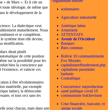
*afghanistan histoire
e » de Marx ». Et il cite un
et toute idéologie, de même que
actionnaires
dans le développement de la
Agriculture industriell
e
Amérique latine
science. La dialectique veut
Armement
 conditionnent mutuellement. Nous
ATTENTATS
 combinent et se complètent.
Avenir de l'Occident
 le système dont elle devine,
Banques
sa modification.
Bien commun
Marx dirait plutôt
Bolivie 10 commandements
automatique
de cette position
Evo Morales
ême sur la possibilité pour les
capitalismeeffondrement.php
troduit bien la conscience par
capitalisme parasitaire
 l'existence, et vaincre ces
barbarie
Centrafrique
tion à être révolutionnaires
Concurrence surproduction
tion matérielle, par exemple
santé publique covid 19
érique latine), la démocratie
communisme bolchevisme
aire, et tout ceci sans les
Crise financière, bancaire, et
:purge sociale
ielle pour chacun, mais dans une